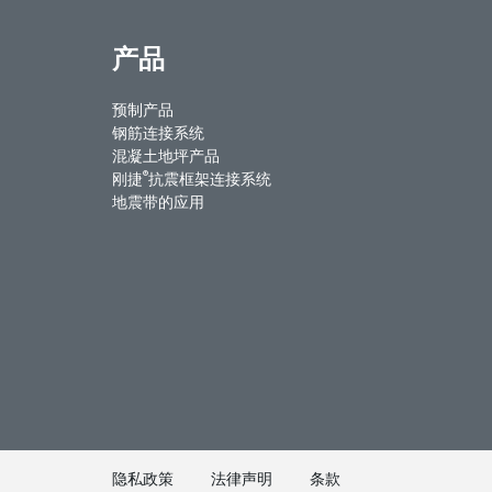
产品
预制产品
钢筋连接系统
混凝土地坪产品
®
刚捷
抗震框架连接系统
地震带的应用
ntact Us
Weibo
Youku
WeChat
隐私政策
法律声明
条款