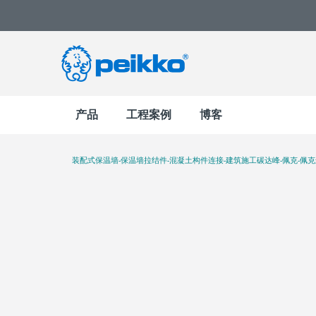
产品
工程案例
博客
装配式保温墙-保温墙拉结件-混凝土构件连接-建筑施工碳达峰-佩克-佩