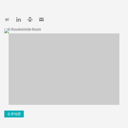
© Kuvatoimisto Kuvio
全屏地图