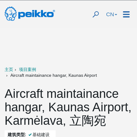
CN
主页
项目案例
Aircraft maintainance hangar, Kaunas Airport
Aircraft maintainance
hangar, Kaunas Airport,
Karmėlava, 立陶宛
建筑类型:
基础建设