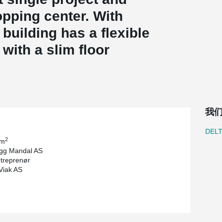
pping center. With
uilding has a flexible
with a slim floor
我
DEL
2
 m
ygg Mandal AS
treprenør
Viak AS