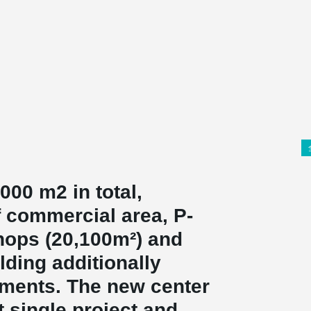
000 m2 in total,
f commercial area, P-
hops (20,100m²) and
lding additionally
tments. The new center
 single project and