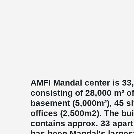
AMFI Mandal center is 33,
consisting of 28,000 m² o
basement (5,000m²), 45 s
offices (2,500m2). The bui
contains approx. 33 apar
has been Mandal's largest