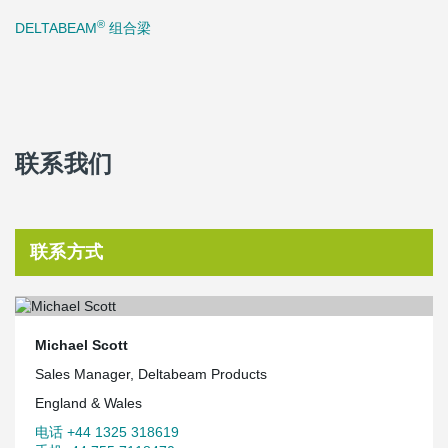
®
DELTABEAM
组合梁
联系我们
联系方式
Michael Scott
Sales Manager, Deltabeam Products
England & Wales
电话 +44 1325 318619