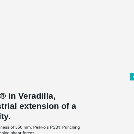
 in Veradilla,
trial extension of a
ty.
ickness of 350 mm. Peikko’s PSB® Punching
hing shear forces.