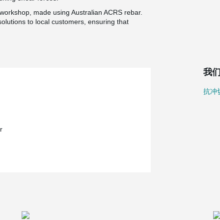
ia workshop, made using Australian ACRS rebar.
 solutions to local customers, ensuring that
我
抗冲
r