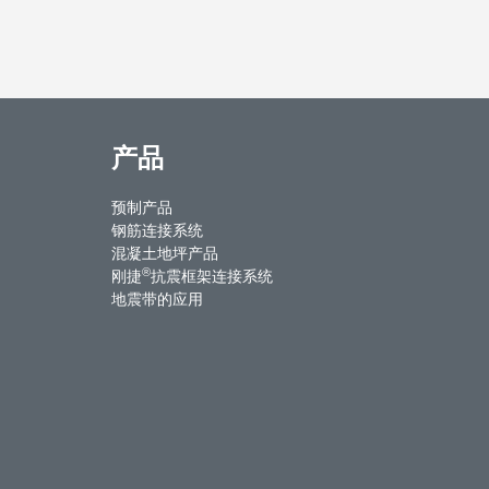
产品
预制产品
钢筋连接系统
混凝土地坪产品
®
刚捷
抗震框架连接系统
地震带的应用
ntact Us
Weibo
Youku
WeChat