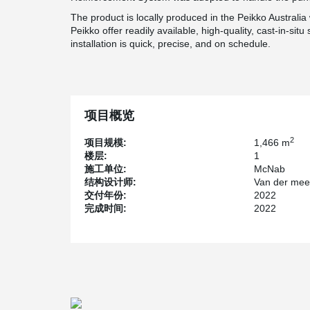
The product is locally produced in the Peikko Austral
Peikko offer readily available, high-quality, cast-in-situ
installation is quick, precise, and on schedule.
项目概览
2
项目规模:
1,466 m
楼层:
1
施工单位:
McNab
结构设计师:
Van der mee
交付年份:
2022
完成时间:
2022