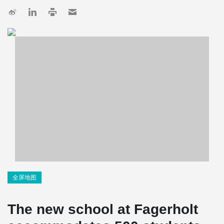
全屏地图
The new school at Fagerholt