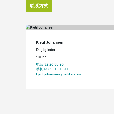
联系方式
Kjetil Johansen
Daglig leder
Siv.ing.
电话 32 20 88 90
手机+47 951 91 311
kjetil.johansen@peikko.com