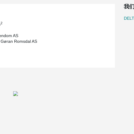
我
DEL
2
m
endom AS
 Gøran Romsdal AS