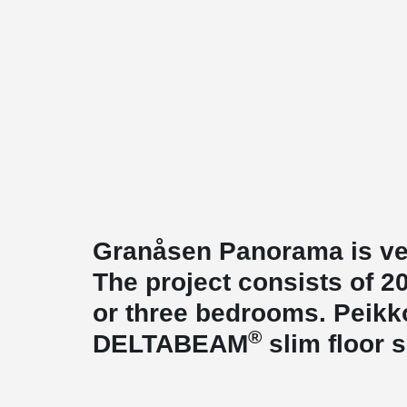
Granåsen Panorama is ver
The project consists of 20
or three bedrooms. Peikko
®
DELTABEAM
slim floor s