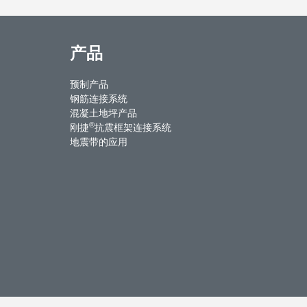
产品
预制产品
钢筋连接系统
混凝土地坪产品
®
刚捷
抗震框架连接系统
地震带的应用
ntact Us
Weibo
Youku
WeChat