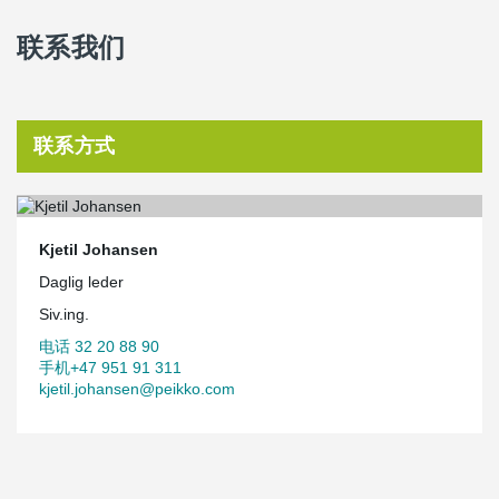
联系我们
联系方式
Kjetil Johansen
Daglig leder
Siv.ing.
电话 32 20 88 90
手机+47 951 91 311
kjetil.johansen@peikko.com