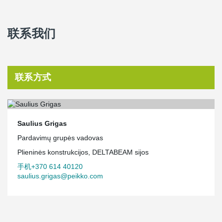
联系我们
联系方式
Saulius Grigas
Pardavimų grupės vadovas
Plieninės konstrukcijos, DELTABEAM sijos
手机+370 614 40120
saulius.grigas@peikko.com