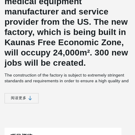
medical equipment
manufacturer and service
provider from the US.
The new
factory, which is being built in
Kaunas Free Economic Zone,
will occupy 24,000
m².
300 new
jobs will be created.
The construction of the factory is subject to extremely stringent
standards and requirements in order to ensure a high quality and
long-lasting excursion.
The new building will be equipped not only
with production facilities, but also with warehouses, technical and
administrative facilities.
阅读更多
®
The project uses Peikko's DELTABEAM
Slim Floor Construction
®
and PETRA
Slab Hangers.