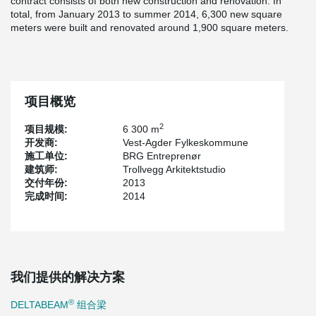
contract consists of both new construction and renovation. In
total, from January 2013 to summer 2014, 6,300 new square
meters were built and renovated around 1,900 square meters.
项目概览
2
项目规模:
6 300 m
开发商:
Vest-Agder Fylkeskommune
施工单位:
BRG Entreprenør
建筑师:
Trollvegg Arkitektstudio
交付年份:
2013
完成时间:
2014
我们提供的解决方案
®
DELTABEAM
组合梁