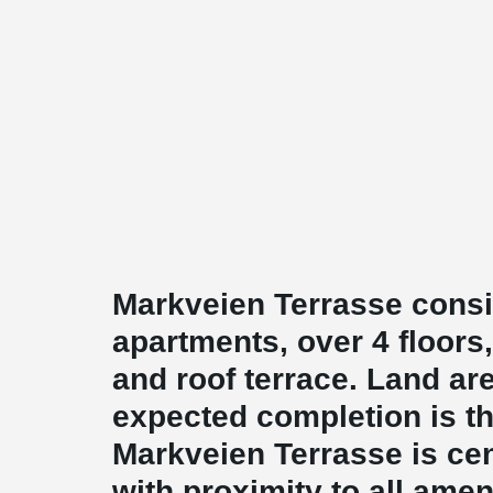
Markveien Terrasse consis
apartments, over 4 floors,
and roof terrace. Land ar
expected completion is th
Markveien Terrasse is cent
with proximity to all amen