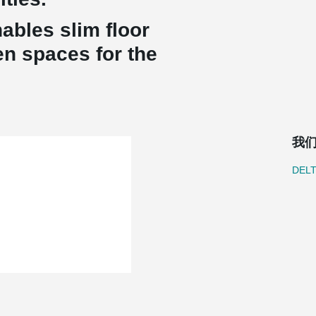
ables slim floor
en spaces for the
我
DEL