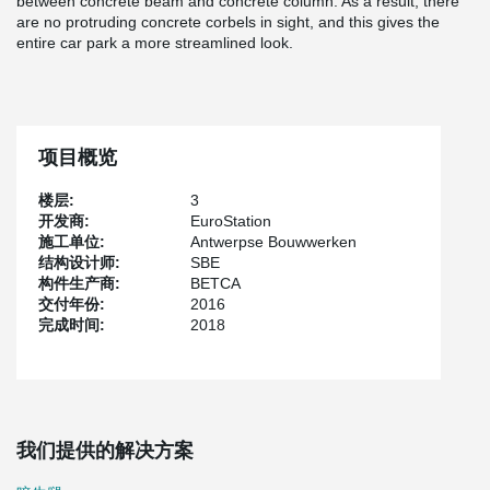
between concrete beam and concrete column. As a result, there
are no protruding concrete corbels in sight, and this gives the
entire car park a more streamlined look.
项目概览
楼层:
3
开发商:
EuroStation
施工单位:
Antwerpse Bouwwerken
结构设计师:
SBE
构件生产商:
BETCA
交付年份:
2016
完成时间:
2018
我们提供的解决方案