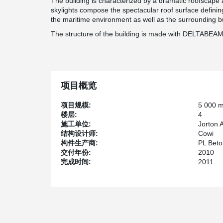
The building is characterized by a dramatic roofscape 
skylights compose the spectacular roof surface defining
the maritime environment as well as the surrounding b
The structure of the building is made with DELTABEA
项目概览
项目规模:
5 000 
楼层:
4
施工单位:
Jorton 
结构设计师:
Cowi
构件生产商:
PL Bet
交付年份:
2010
完成时间:
2011