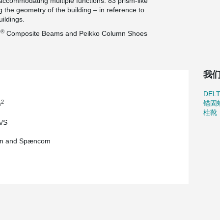
accommodating multiple functions. 83 prism-like
 the geometry of the building – in reference to
uildings.
®
M
Composite Beams and Peikko Column Shoes
我
DEL
2
锚固
m
柱靴
A/S
on and Spæncom