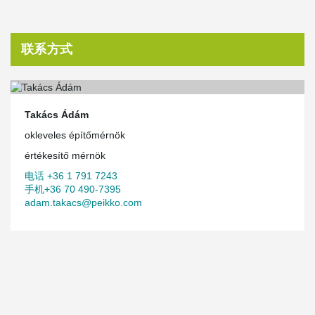
联系方式
Takács Ádám
okleveles építőmérnök
értékesítő mérnök
电话 +36 1 791 7243
手机+36 70 490-7395
adam.takacs@peikko.com