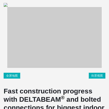
全屏地图
街景视图
Fast construction progress
®
with DELTABEAM
and bolted
connections for biggest indoor