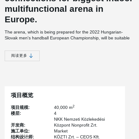
multifunctional arena in
Europe.
The arena, which is being prepared for the 2022 Hungarian-
Slovak men's handball European Championship, will be suitable
as a venue for large concerts, events and exhibitions, and it also
has the appropriate standards, sizes and designs for all existing
indoor sports, which is why, for example, basketball, volleyball, ice
阅读更多
hockey, tennis, and skating, as well as certain equestrian and
motorcycle competitions will also be held there.
®
All kinds of DELTABEAM
connections where used on this project,
pre-cast and in situ solutions.
项目概览
2
项目规模:
40,000 m
楼层:
4
NKK Nemzeti Közlekedési
开发商:
Központ Nonprofit Zrt.
施工单位:
Market
结构设计师:
KÖZTI Zrt. – CEOS Kft.