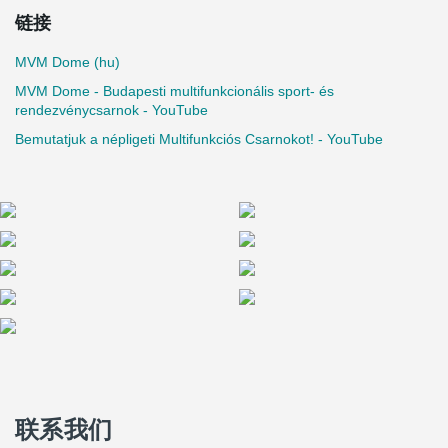
链接
MVM Dome (hu)
MVM Dome - Budapesti multifunkcionális sport- és
rendezvénycsarnok - YouTube
Bemutatjuk a népligeti Multifunkciós Csarnokot! - YouTube
联系我们