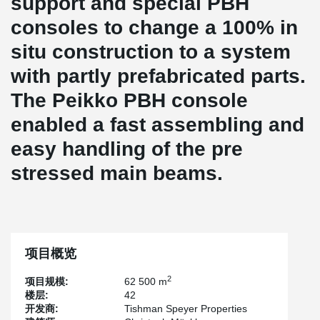
support and special PBH
consoles to change a 100% in
situ construction to a system
with partly prefabricated parts.
The Peikko PBH console
enabled a fast assembling and
easy handling of the pre
stressed main beams.
项目概览
2
项目规模:
62 500 m
楼层:
42
开发商:
Tishman Speyer Properties