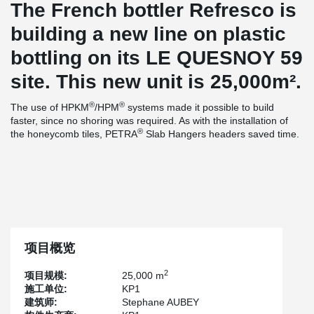
The French bottler Refresco is
building a new line on plastic
bottling on its LE QUESNOY 59
site. This new unit is 25,000m².
®
®
The use of HPKM
/HPM
systems made it possible to build
faster, since no shoring was required. As with the installation of
®
the honeycomb tiles, PETRA
Slab Hangers headers saved time.
项目概览
2
项目规模:
25,000 m
施工单位:
KP1
建筑师:
Stephane AUBEY