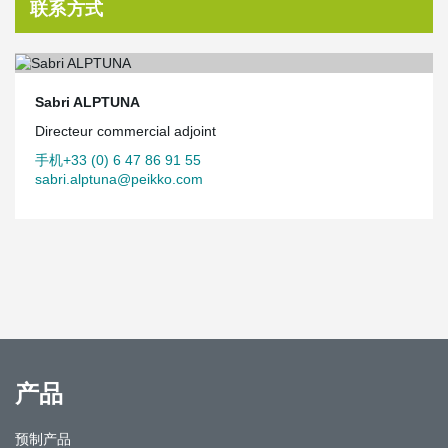
联系方式
Sabri ALPTUNA
Directeur commercial adjoint
手机+33 (0) 6 47 86 91 55
sabri.alptuna@peikko.com
产品
预制产品