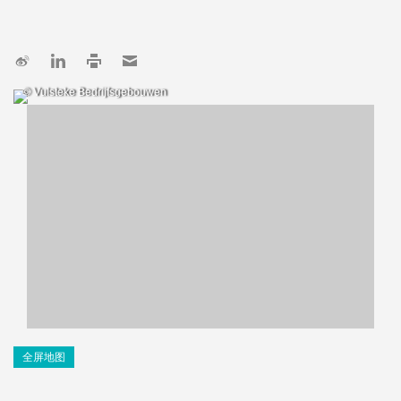
© Vulsteke Bedrijfsgebouwen
全屏地图