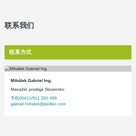
联系我们
联系方式
Mihálek Gabriel Ing.
Manažér predaja Slovensko
手机00421/911 260 499
gabriel.mihalek@peikko.com