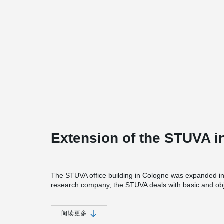
Extension of the STUVA i
The STUVA office building in Cologne was expanded in 2
research company, the STUVA deals with basic and objec
construction.
In order to achieve the lowest possible construction hei
阅读更多
®
DELTABEAM
was implemented. With a grid of 10.5 