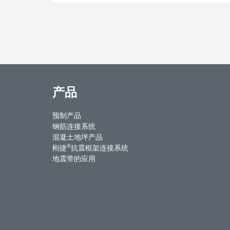
产品
预制产品
钢筋连接系统
混凝土地坪产品
®
刚捷
抗震框架连接系统
地震带的应用
ntact Us
Weibo
Youku
WeChat