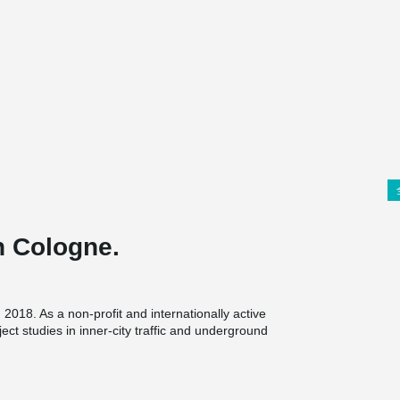
n Cologne.
018. As a non-profit and internationally active
t studies in inner-city traffic and underground
ghts in the extension of the building,
®
m x 6.2 m, the DELTABEAM
spanning over 10.5