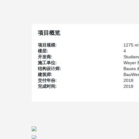
m only protrude approx. 14 cm below the ceiling. T
with a conventional reinforced concrete ceiling.
项目概览
项目规模:
1275 m
楼层:
4
开发商:
Studien
施工单位:
Weyer 
结构设计师:
Baues &
建筑师:
BauWerk
交付年份:
2018
完成时间:
2018