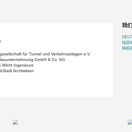
®
he DELTABEAM
were implemented in combination
我
DEL
2
锚固
钢筋
gesellschaft für Tunnel und Verkehrsanlagen e.V.
Bauunternehmung GmbH & Co. KG
 Wicht Ingenieure
Stadt Architekten