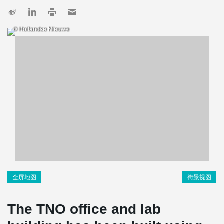
© Hollandse Nieuwe
全屏地图
街景视图
The TNO office and lab