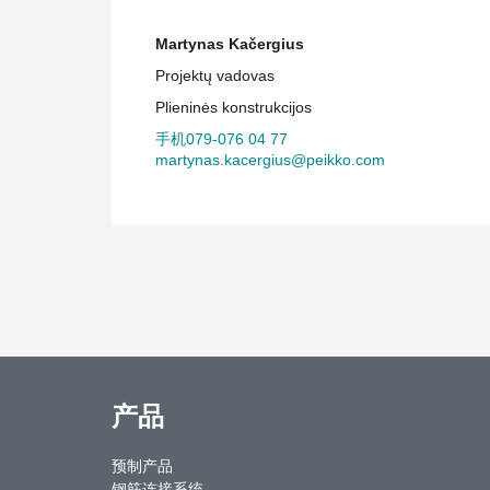
Martynas Kačergius
Projektų vadovas
Plieninės konstrukcijos
手机079-076 04 77
martynas.kacergius@peikko.com
产品
预制产品
钢筋连接系统