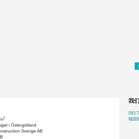
我
DEL
2
锚固
 m
nget i Östergötland
struction Sverige AB
AB