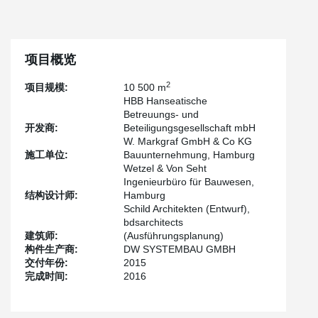
项目概览
2
项目规模:
10 500 m
HBB Hanseatische
Betreuungs- und
开发商:
Beteiligungsgesellschaft mbH
W. Markgraf GmbH & Co KG
施工单位:
Bauunternehmung, Hamburg
Wetzel & Von Seht
Ingenieurbüro für Bauwesen,
结构设计师:
Hamburg
Schild Architekten (Entwurf),
bdsarchitects
建筑师:
(Ausführungsplanung)
构件生产商:
DW SYSTEMBAU GMBH
交付年份:
2015
完成时间:
2016