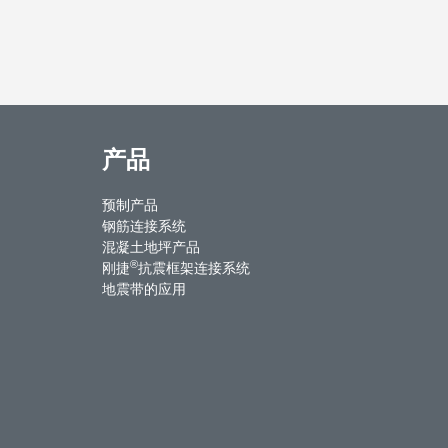
产品
预制产品
钢筋连接系统
混凝土地坪产品
®
刚捷
抗震框架连接系统
地震带的应用
ntact Us
Weibo
Youku
WeChat