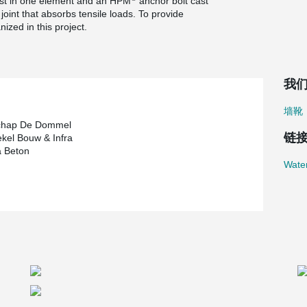
st in one element and an HPM
anchor bolt cast
joint that absorbs tensile loads. To provide
ized in this project.
我
墙靴
chap De Dommel
链
kel Bouw & Infra
a Beton
Wate