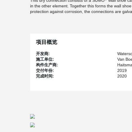
This dry connection consists of a SUMO
Wall shoe ca
in the other element. Together this forms the wall shoe 
protection against corrosion, the connections are galvan
项目概览
开发商:
Waters
施工单位:
Van Boe
构件生产商:
Haitsm
交付年份:
2019
完成时间:
2020