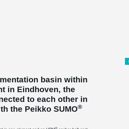
imentation basin within
t in Eindhoven, the
ected to each other in
®
with the Peikko SUMO
®