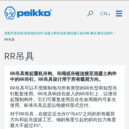
CN
装配式保温墙-保温墙拉结件-混凝土构件连接-建筑施工碳达峰-佩克-佩克连接件
RR吊具
RR吊具
RR吊具将起重机吊钩、吊绳或吊链连接至混凝土构件
中的RR吊钉。RR吊具设计用于所有载荷方向。
RR吊具可以不受限制地与所有类型的RR长型和短型吊
钉配套使用。RR吊具钩挂在嵌入的RR吊钉上，以便吊
起预制构件。它们可重复使用且在生命周期内可多次
使用。标准吊具总是以电镀锌形式交付。
对于RR吊具，在锁定后允许0°与45°之间的所有载荷
方向和起吊提拔工艺。倾斜角度引起的斜向拉力角度
最大不超过45°。